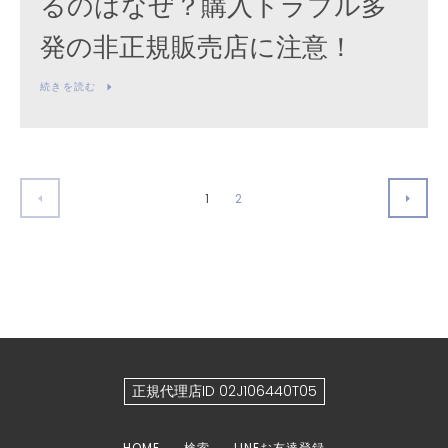
るのはなぜ？購入トラブル多
発の非正規販売店に注意！
続きを読む
1
2
前
次
へ
へ
正規代理店ID 02J106440T05
HOME
検索
LINEお友達登録