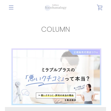
コ
カ
ン
メ
テ
ー
ン
ニ
COLUMN
ツ
ト
に
ュ
ス
を
キ
ー
ッ
見
プ
す
る
る