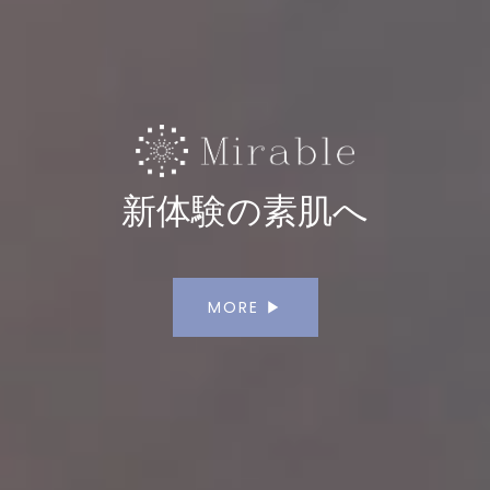
new｜ミラセルスティック
新体験の素肌へ
MORE ▶