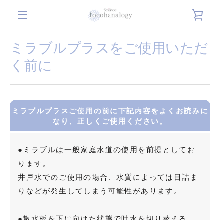
コ
カ
ン
メ
テ
ー
ン
ミラブルプラスをご使用いただ
ニ
ツ
く前に
ト
に
ュ
ス
を
キ
ー
ッ
ミラブルプラスご使用の前に下記内容をよくお読みに
見
プ
なり、正しくご使用ください。
す
る
る
●ミラブルは一般家庭水道の使用を前提としてお
ります。
井戸水でのご使用の場合、水質によっては目詰ま
りなどが発生してしまう可能性があります。
●散水板を下に向けた状態で吐水を切り替える