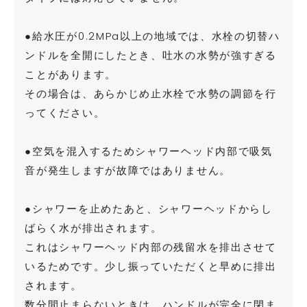
索
●給水圧が0.2MPa以上の地域では、水栓の切替ハ
ンドルを全開にしたとき、吐水の水勢が強すぎる
す
ことがあります。
その場合は、あらかじめ止水栓で水勢の調節を行
る
ってください。
●空気を混入するためシャワーヘッド内部で吸気
音が発生しますが故障ではありません。
●シャワーを止めたあと、シャワーヘッドからし
ばらく水が排出されます。
これはシャワーヘッド内部の残留水を排出させて
いるためです。少し振っていただくと早めに排出
されます。
数分間止まらないときは、ハンドルが完全に閉ま