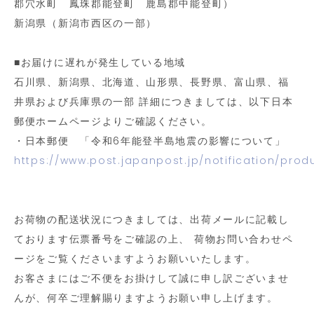
郡穴水町 鳳珠郡能登町 鹿島郡中能登町）
新潟県（新潟市西区の一部）
■お届けに遅れが発生している地域
石川県、新潟県、北海道、山形県、長野県、富山県、福
井県および兵庫県の一部 詳細につきましては、以下日本
郵便ホームページよりご確認ください。
・日本郵便 「令和6年能登半島地震の影響について」
https://www.post.japanpost.jp/notification/prod
も
う
お荷物の配送状況につきましては、出荷メールに記載し
一
ております伝票番号をご確認の上、 荷物お問い合わせペ
ージをご覧くださいますようお願いいたします。
度
お客さまにはご不便をお掛けして誠に申し訳ございませ
んが、何卒ご理解賜りますようお願い申し上げます。
検