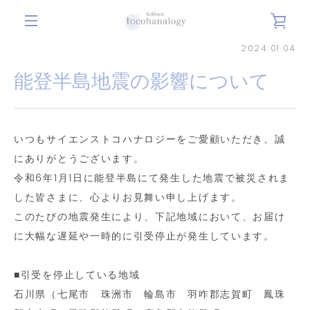
コ
カ
ン
メ
テ
2024.01.04
ー
ン
ニ
能登半島地震の影響について
ツ
ト
に
ュ
ス
を
キ
いつもサイエンストコハナロジーをご愛顧いただき、誠
ー
ッ
にありがとうございます。
見
プ
令和6年1月1日に能登半島にて発生した地震で被災されま
す
る
した皆さまに、心よりお見舞い申し上げます。
る
このたびの地震発生により、下記地域において、お届け
に大幅な遅延や一時的に引受停止が発生しています。
■引受を停止している地域
石川県（七尾市 珠洲市 輪島市 羽咋郡志賀町 鳳珠