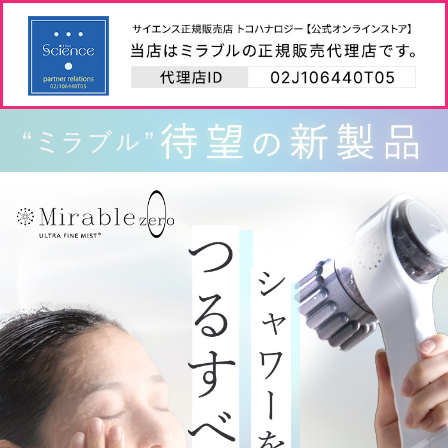
コ
ン
テ
カ
ン
ツ
ー
に
ス
ト
キ
ッ
を
プ
す
見
る
る